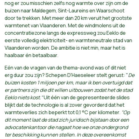
nog er zou misschien zelfs nog warmte over zijn om de
buizen naar Maldegem, Sint-Laureins en Waarschoot
door te trekken. Met meer dan 20 km veruit het grootste
warmtenet van Vlaanderen. Met de windmolens uit de
concentratiezone langs de expressweg zou Eeklo de
eerste volledig elektriciteit- en warmteneutrale stad van
Vlaanderen worden. De ambitie is niet min, maar het is
haalbaar én betaalbaar.
Eén van de vragen van de thema-avond was of dit niet
erg duur zou zijn? Schepen D'Haeseleer stelt gerust: "
De
buizen kosten 1 miljoen per km, maar ik ben overtuigd dat
er partners zijn die dit willen uitbouwen zodat het de stad
Eeklo niets kost."
Uit één van de gepresenteerde slides
blijkt dat de technologie is al zover gevorderd dat het
warmteverlies zich beperkt tot 0,1 °C per kilometer.
"Op
dit moment laat de stad zich juridisch bijstaan door een
advocatenkantoor die nagaat hoe we onze ondergrond
ter beschikking kunnen stellen. In deze overeenkomst