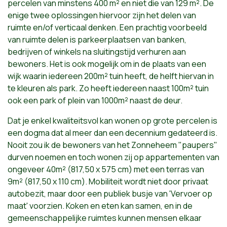
percelen van minstens 400 m² en niet die van 129 m². De
enige twee oplossingen hiervoor zijn het delen van
ruimte en/of verticaal denken. Een prachtig voorbeeld
van ruimte delen is parkeerplaatsen van banken,
bedrijven of winkels na sluitingstijd verhuren aan
bewoners. Het is ook mogelijk om in de plaats van een
wijk waarin iedereen 200m² tuin heeft, de helft hiervan in
te kleuren als park. Zo heeft iedereen naast 100m² tuin
ook een park of plein van 1000m² naast de deur.
Dat je enkel kwaliteitsvol kan wonen op grote percelen is
een dogma dat al meer dan een decennium gedateerd is.
Nooit zou ik de bewoners van het Zonneheem "paupers"
durven noemen en toch wonen zij op appartementen van
ongeveer 40m² (817,50 x 575 cm) met een terras van
9m² (817,50 x 110 cm). Mobiliteit wordt niet door privaat
autobezit, maar door een publiek busje van 'Vervoer op
maat' voorzien. Koken en eten kan samen, en in de
gemeenschappelijke ruimtes kunnen mensen elkaar