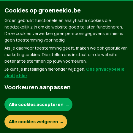
Cookies op groeneeklo.be
Groen gebruikt functionele en analytische cookies die
noodzakelijk zijn om de website goed te laten functioneren.
Deze cookies verwerken geen persoonsgegevens en hier is
geen toestemming voor nodig.
Als je daarvoor toestemming geeft, maken we ook gebruik van
marketingcookies. Die stellen ons in staat om de website
beter af te stemmen op jouw voorkeuren.
Je kunt je instellingen hieronder wijzigen.
Ons privacybeleid
vind je hier
.
Voorkeuren aanpassen
Groen.be
Noodzakelijke cookies:
Alle cookies accepteren
Contact
Privacybeleid
Functionele en analytische cookies:
Alle cookies weigeren
© Copyright Groen 2026 | Gemaakt met
NationBuilder
| Gebouwd door
Tectonica