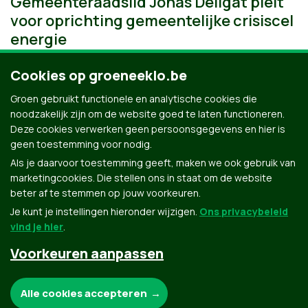
Gemeenteraadslid Jonas Deilgat pleit
voor oprichting gemeentelijke crisiscel
energie
Cookies op groeneeklo.be
Groen gebruikt functionele en analytische cookies die
noodzakelijk zijn om de website goed te laten functioneren.
Deze cookies verwerken geen persoonsgegevens en hier is
geen toestemming voor nodig.
Als je daarvoor toestemming geeft, maken we ook gebruik van
marketingcookies. Die stellen ons in staat om de website
beter af te stemmen op jouw voorkeuren.
Je kunt je instellingen hieronder wijzigen.
Ons privacybeleid
vind je hier
.
Voorkeuren aanpassen
Groen.be
Noodzakelijke cookies:
Alle cookies accepteren