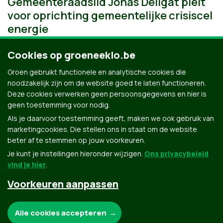
Gemeenteraadslid Jonas Deilgat pleit
voor oprichting gemeentelijke crisiscel
energie
Cookies op groeneeklo.be
Groen gebruikt functionele en analytische cookies die
noodzakelijk zijn om de website goed te laten functioneren.
Deze cookies verwerken geen persoonsgegevens en hier is
geen toestemming voor nodig.
Als je daarvoor toestemming geeft, maken we ook gebruik van
marketingcookies. Die stellen ons in staat om de website
beter af te stemmen op jouw voorkeuren.
Je kunt je instellingen hieronder wijzigen.
Ons privacybeleid
vind je hier
.
Voorkeuren aanpassen
Groen.be
Noodzakelijke cookies:
Alle cookies accepteren