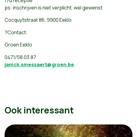
17u receptie
ps: inschrijven is niet verplicht, wel gewenst
Cocquytstraat
86, 9900
Eeklo
?Contact:
Groen
Eeklo
0471/58.03.87
janick.smessaert@groen.be
Ook interessant