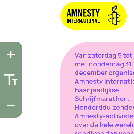
Van zaterdag 5 tot
met donderdag 31
december organis
Amnesty Internati
haar jaarlijkse
Schrijfmarathon.
Honderdduizende
Amnesty-activist
over de hele werel
schrijven dan voor