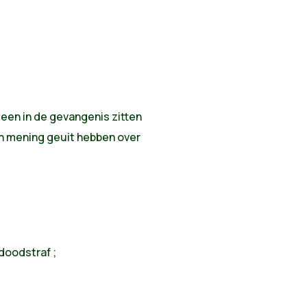
lleen in de gevangenis zitten
n mening geuit hebben over
 doodstraf ;