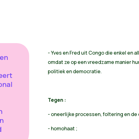
- Yves en Fred uit Congo die enkel en a
 en
omdat ze op een vreedzame manier hu
politiek en democratie.
eert
onal
Tegen :
n
- oneerlijke processen, foltering en de
en
d
- homohaat ;