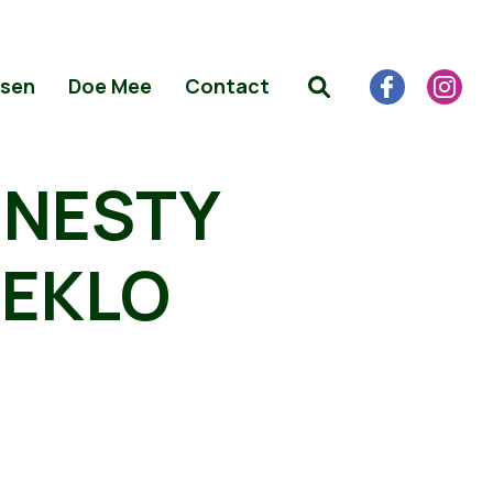
sen
Doe Mee
Contact
MNESTY
EEKLO