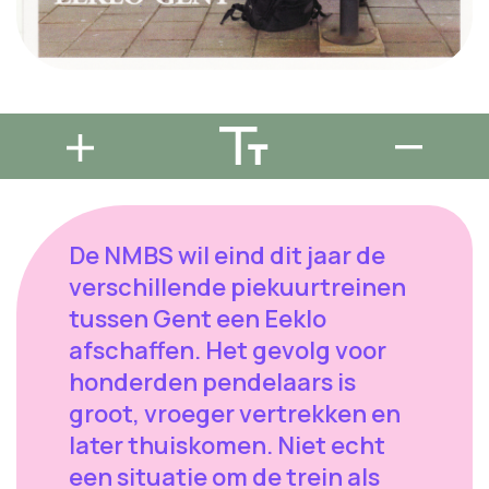
De NMBS wil eind dit jaar de
verschillende piekuurtreinen
tussen Gent een Eeklo
afschaffen. Het gevolg voor
honderden pendelaars is
groot, vroeger vertrekken en
later thuiskomen. Niet echt
een situatie om de trein als