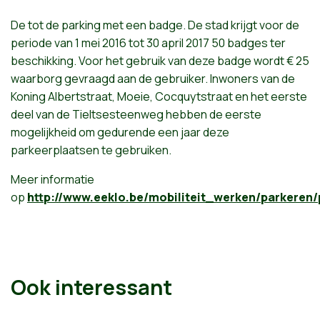
De
tot de parking
met
een
badge. De
stad
krijgt
voor
de
periode
van 1
mei
2016 tot 30
april
2017 50 badges
ter
beschikking
.
Voor
het
gebruik
van
deze
badge wordt
€ 25
waarborg
gevraagd
aan
de
gebruiker
. Inwoners
van de
Koning
Albertstraat
,
Moeie
,
Cocquytstraat
en
het
eerste
deel
van de
Tieltsesteenweg
hebben de
eerste
mogelijkheid
om
gedurende
een
jaar
deze
parkeerplaatsen
te
gebruiken
.
Meer informatie
op
http://www.eeklo.be/mobiliteit_werken/parkeren
Ook interessant