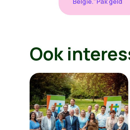
België."Pak geld
Ook interes