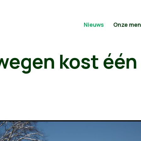
Nieuws
Onze men
wegen kost één