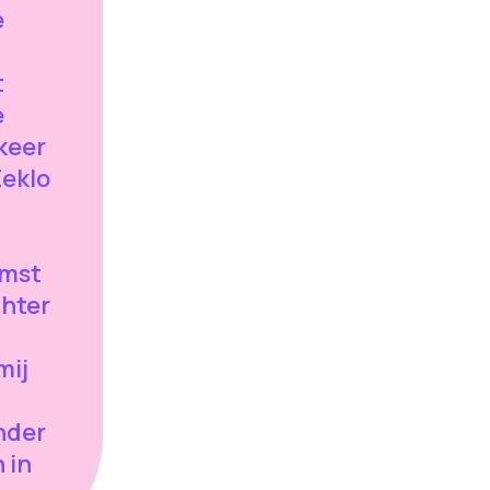
e
t
e
rkeer
Eeklo
omst
chter
mij
nder
 in