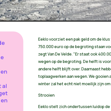
Eeklo voorziet een pak geld om de klus
de
750.000 euro op de begroting staan voo
zegt Van De Velde. "Er staat ook 400.0
de
wegen op de begroting. De helft is voo
andere helft blijft over. Daarnaast he
gen
toplaagwerken aan wegen. We gooien al
l
winter zal het echt niet moeilijk zijn o
 al
get
Strooien
 en
Eeklo stelt zich ondertussen luidop de 