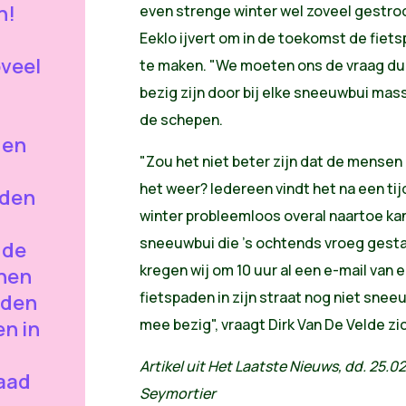
n!
even strenge winter wel zoveel gestro
Eeklo ijvert om in de toekomst de fiets
oveel
te maken. "We moeten ons de vraag dur
bezig zijn door bij elke sneeuwbui mass
de schepen.
gen
"Zou het niet beter zijn dat de mense
het weer? Iedereen vindt het na een tij
eden
winter probleemloos overal naartoe kan.
sneeuwbui die 's ochtends vroeg gesta
 de
kregen wij om 10 uur al een e-mail van
nnen
fietspaden in zijn straat nog niet snee
nden
mee bezig", vraagt Dirk Van De Velde zic
en in
Artikel uit Het Laatste Nieuws, dd. 25.02
daad
Seymortier