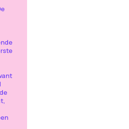
De
ende
rste
want
d
 de
t,
een