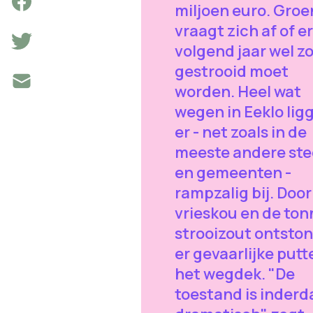
miljoen euro. Groe
vraagt zich af of er
volgend jaar wel z
gestrooid moet
worden. Heel wat
wegen in Eeklo lig
er - net zoals in de
meeste andere st
en gemeenten -
rampzalig bij. Door
vrieskou en de to
strooizout ontsto
er gevaarlijke putt
het wegdek. "De
toestand is inder