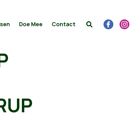
sen
Doe Mee
Contact
P
 RUP