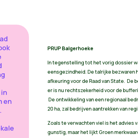
aad
ook
PRUP Balgerhoeke
e
In tegenstelling tot het vorig dossier w
d
eensgezindheid. De talrijke bezwaren h
ng
afkeuring voor de Raad van State. De 
er is nu rechtszekerheid voor de buffe
 in
De ontwikkeling van een regionaal bedr
n en
20 ha, zal bedrijven aantrekken van reg
.
Zoals te verwachten viel is het advies 
okale
gunstig, maar het lijkt Groen merkwaar