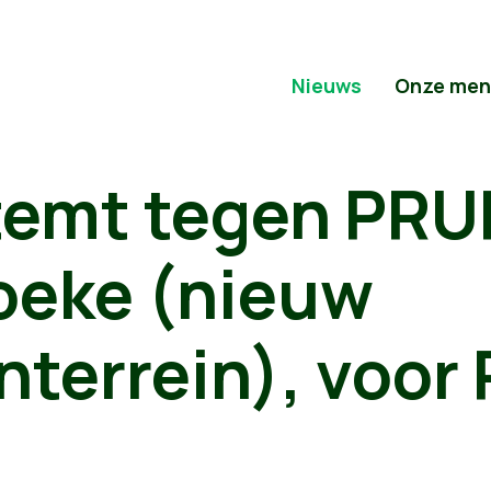
Nieuws
Onze men
temt tegen PRU
oeke (nieuw
nterrein), voor