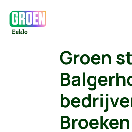
Groen s
Balgerh
bedrijve
Broeken