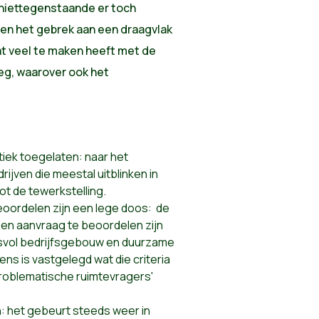
niettegenstaande er toch
 en het gebrek aan een draagvlak
t veel te maken heeft met de
eg, waarover ook het
stiek toegelaten: naar het
drijven die meestal uitblinken in
ot de tewerkstelling.
eoordelen zijn een lege doos: de
 een aanvraag te beoordelen zijn
itsvol bedrijfsgebouw en duurzame
ns is vastgelegd wat die criteria
'problematische ruimtevragers'
in: het gebeurt steeds weer in