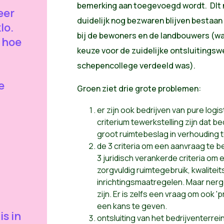
bemerking aan toegevoegd wordt. DIt 
eer
duidelijk nog bezwaren blijven bestaan
lo.
bij de bewoners en de landbouwers (wa
d hoe
keuze voor de zuidelijke ontsluitingsw
schepencollege verdeeld was).
e
Groen ziet drie grote problemen:
er zijn ook bedrijven van pure logi
criterium tewerkstelling zijn dat be
groot ruimtebeslag in verhouding t
de 3 criteria om een aanvraag te b
3 juridisch verankerde criteria om
zorgvuldig ruimtegebruik, kwalite
inrichtingsmaatregelen. Maar nerge
zijn. Er is zelfs een vraag om ook 
een kans te geven.
is in
ontsluiting van het bedrijventerre