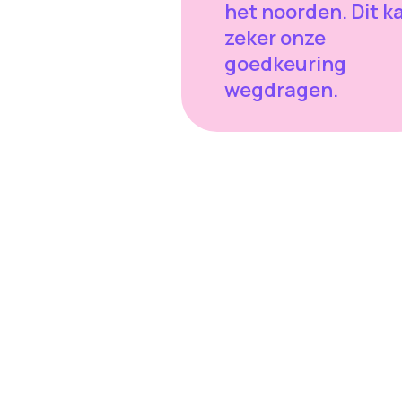
het noorden. Dit k
zeker onze
goedkeuring
wegdragen.