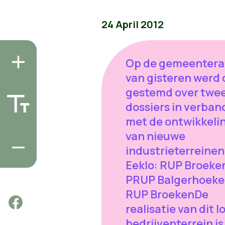
24 April 2012
Op de gemeenter
van gisteren werd 
gestemd over twe
dossiers in verban
met de ontwikkeli
van nieuwe
industrieterreinen
Eeklo: RUP Broeke
PRUP Balgerhoeke
RUP BroekenDe
realisatie van dit l
bedrijventerrein is