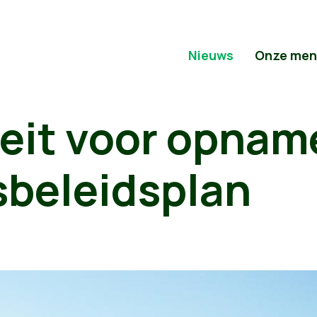
Nieuws
Onze men
leit voor opnam
sbeleidsplan