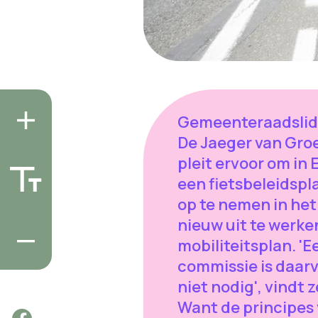
Gemeenteraadslid
De Jaeger van Gro
pleit ervoor om in 
een fietsbeleidspl
op te nemen in het
nieuw uit te werke
mobiliteitsplan. 'E
commissie is daar
niet nodig', vindt ze
Want de principes