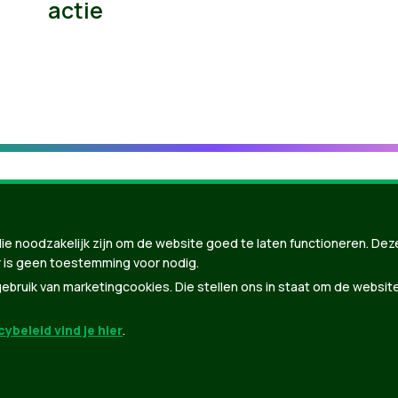
actie
ie noodzakelijk zijn om de website goed te laten functioneren. Dez
 is geen toestemming voor nodig.
bruik van marketingcookies. Die stellen ons in staat om de websit
ybeleid vind je hier
.
nBuilder
| Gebouwd door
Tectonica