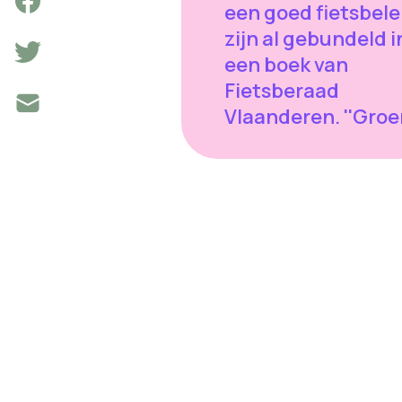
een goed fietsbele
zijn al gebundeld i
een boek van
Fietsberaad
Vlaanderen. ''Groe