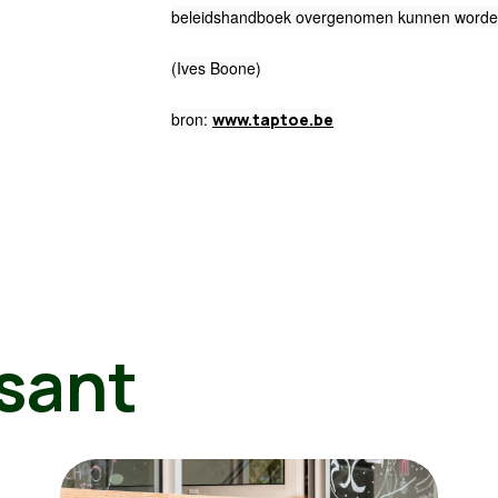
beleidshandboek overgenomen kunnen worden
(Ives Boone)
bron:
www.taptoe.be
sant