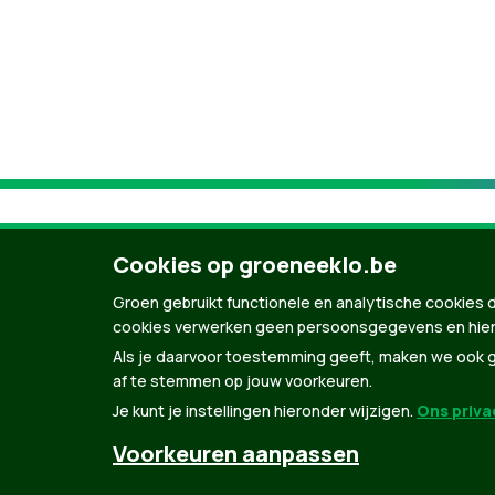
Cookies op groeneeklo.be
Groen gebruikt functionele en analytische cookies d
cookies verwerken geen persoonsgegevens en hier
Als je daarvoor toestemming geeft, maken we ook ge
af te stemmen op jouw voorkeuren.
Je kunt je instellingen hieronder wijzigen.
Ons privac
© Copyright Groen 2026 | Gemaakt met
Natio
Voorkeuren aanpassen