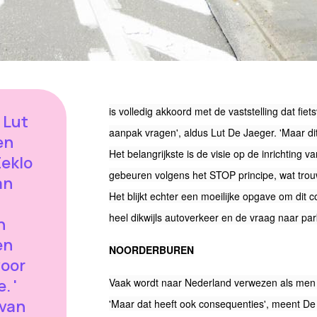
is volledig akkoord met de vaststelling dat fiet
 Lut
aanpak vragen', aldus Lut De Jaeger. 'Maar di
en
Het belangrijkste is de visie op de inrichting 
Eeklo
gebeuren volgens het STOP principe, wat tro
an
Het blijkt echter een moeilijke opgave om dit c
heel dikwijls autoverkeer en de vraag naar parke
n
en
NOORDERBUREN
voor
. '
Vaak
wordt naar Nederland verwezen als men h
 van
'Maar dat heeft ook consequenties', meent De