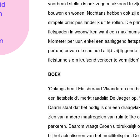
id
voorbeeld stellen is ook zeggen akkoord te z
n
bouwen en wonen. Nochtans hebben ook zij er
simpele principes landelijk uit te rollen. Die pr
fietspaden in woonwijken want een maximumsne
n
kilometer per uur, enkel een aanliggend fietspa
per uur, boven die snelheid altijd vrij liggend
fietstunnels om kruisend verkeer te
vermijden'
BOEK
'Onlangs heeft Fietsberaad Vlaanderen een bo
een fietsbeleid', merkt raadslid De Jaeger op. 
Daarin staat dat het nodig is om een draagvlak 
zien van andere maatregelen van ruimtelijke o
parkeren. Daarom vraagt Groen uitdrukkelijk 
bij het actualiseren van het mobiliteitsplan. De