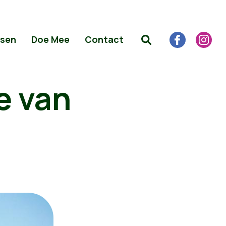
sen
Doe Mee
Contact
e van