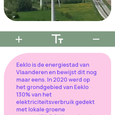
Eeklo is de energiestad van
Vlaanderen en bewijst dit nog
maar eens. In 2020 werd op
het grondgebied van Eeklo
130% van het
elektriciteitsverbruik gedekt
met lokale groene