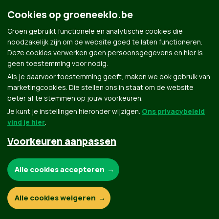
Groen.be
Cookies op groeneeklo.be
Groen gebruikt functionele en analytische cookies die
Contact
noodzakelijk zijn om de website goed te laten functioneren.
Privacybeleid
Deze cookies verwerken geen persoonsgegevens en hier is
geen toestemming voor nodig.
© Copyright Groen 2026 | Gemaakt met
NationBuilder
| Gebouwd door
Tectonica
Als je daarvoor toestemming geeft, maken we ook gebruik van
marketingcookies. Die stellen ons in staat om de website
beter af te stemmen op jouw voorkeuren.
Je kunt je instellingen hieronder wijzigen.
Ons privacybeleid
vind je hier
.
Voorkeuren aanpassen
Noodzakelijke cookies:
Alle cookies accepteren
Functionele en analytische cookies:
Alle cookies weigeren