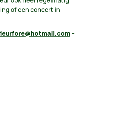
eur ook heel regelmatig
ing of een concert in
fleurfore@hotmail.com
–