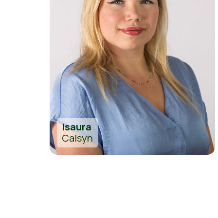
Isaura
Calsyn