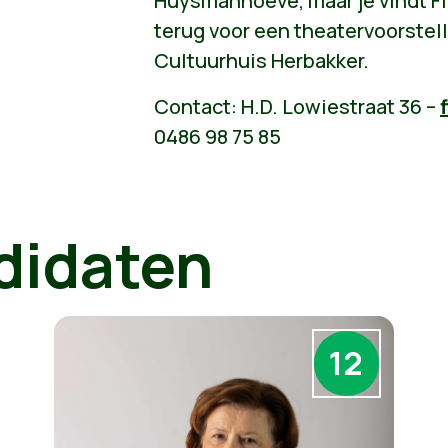
Huysmanhoeve, maar je vindt Fl
terug voor een theatervoorstell
Cultuurhuis Herbakker.
Contact: H.D. Lowiestraat 36 –
0486 98 75 85
didaten
12