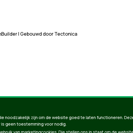
nBuilder
| Gebouwd door
Tectonica
ie noodzakelijk zijn om de website goed te laten functioneren. Dez
 is geen toestemming voor nodig.
bruik van marketingcookies. Die stellen ons in staat om de websit