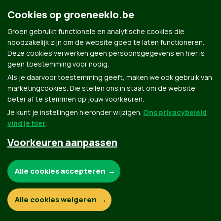
Cookies op groeneeklo.be
Contact
Privacybeleid
Groen gebruikt functionele en analytische cookies die
noodzakelijk zijn om de website goed te laten functioneren.
Deze cookies verwerken geen persoonsgegevens en hier is
© Copyright Groen 2026 | Gemaakt met
NationBuilder
| Gebouwd door
Tectonica
geen toestemming voor nodig.
Als je daarvoor toestemming geeft, maken we ook gebruik van
marketingcookies. Die stellen ons in staat om de website
beter af te stemmen op jouw voorkeuren.
Je kunt je instellingen hieronder wijzigen.
Ons privacybeleid
vind je hier
.
Voorkeuren aanpassen
Noodzakelijke cookies:
Alle cookies accepteren
Functionele en analytische cookies:
Alle cookies weigeren